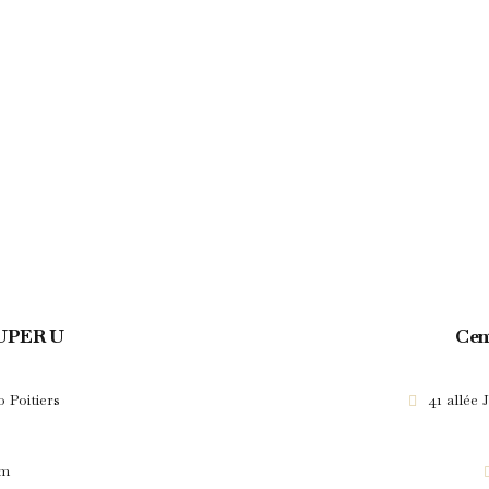
SUPER U
Cen
 Poitiers
41 allée
om