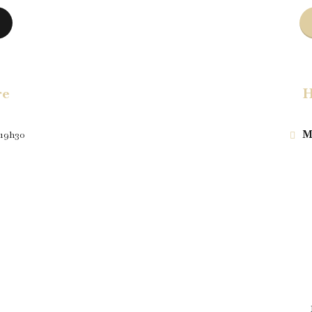
re
H
 19h30
Ma